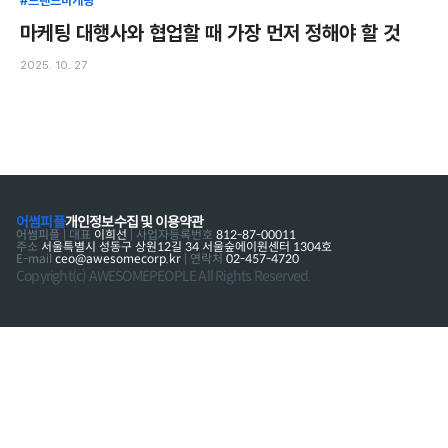
#브랜드마케팅
마케팅 대행사와 협업할 때 가장 먼저 정해야 할 것
2025. 10. 27
어썸피플
개인정보수집 및 이용약관
어썸피플 | 대표
이희선
| 사업자등록번호
812-87-00011
주소
서울특별시 성동구 상원12길 34 서울숲에이원센터 1304호
E-mail
ceo@awesomecorp.kr
| 연락처
02-457-4720
Copyright(c) AWESOMEPEOPLE All Rights Reserved.