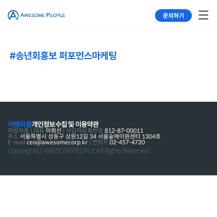
문의하기
#송년회홍보 퍼포먼스마케팅
어썸피플
개인정보수집 및 이용약관
어썸피플 | 대표
이희선
| 사업자등록번호
812-87-00011
주소
서울특별시 성동구 상원12길 34 서울숲에이원센터 1304호
E-mail
ceo@awesomecorp.kr
| 연락처
02-457-4720
Copyright(c) AWESOMEPEOPLE All Rights Reserved.