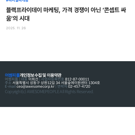
#바이럴마케팅
블랙프라이데이 마케팅, 가격 경쟁이 아닌 ‘콘셉트 싸
움’의 시대
2025. 11. 26
어썸피플
개인정보수집 및 이용약관
어썸피플 | 대표
이희선
| 사업자등록번호
812-87-00011
주소
서울특별시 성동구 상원12길 34 서울숲에이원센터 1304호
E-mail
ceo@awesomecorp.kr
| 연락처
02-457-4720
Copyright(c) AWESOMEPEOPLE All Rights Reserved.