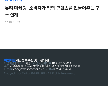
#바이럴마케팅
뷰티 마케팅, 소비자가 직접 콘텐츠를 만들어주는 구
조 설계
2025. 11. 17
어썸피플
개인정보수집 및 이용약관
어썸피플 | 대표
이희선
| 사업자등록번호
812-87-00011
주소
서울특별시 성동구 상원12길 34 서울숲에이원센터 1304호
E-mail
ceo@awesomecorp.kr
| 연락처
02-457-4720
Copyright(c) AWESOMEPEOPLE All Rights Reserved.