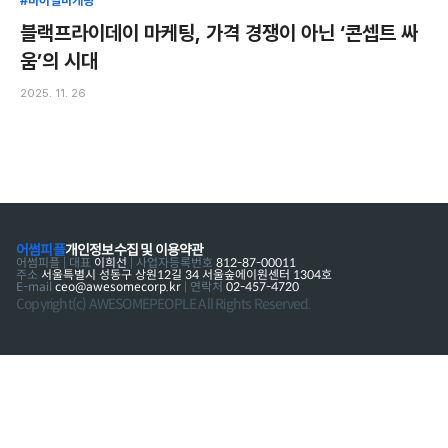
#바이럴마케팅
블랙프라이데이 마케팅, 가격 경쟁이 아닌 ‘콘셉트 싸
움’의 시대
2025. 11. 26
어썸피플
개인정보수집 및 이용약관
어썸피플 | 대표
이희선
| 사업자등록번호
812-87-00011
주소
서울특별시 성동구 상원12길 34 서울숲에이원센터 1304호
E-mail
ceo@awesomecorp.kr
| 연락처
02-457-4720
Copyright(c) AWESOMEPEOPLE All Rights Reserved.