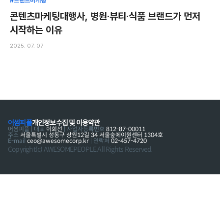
#브랜드마케팅
콘텐츠마케팅대행사, 병원·뷰티·식품 브랜드가 먼저
시작하는 이유
2025. 07. 07
어썸피플
개인정보수집 및 이용약관
어썸피플 | 대표
이희선
| 사업자등록번호
812-87-00011
주소
서울특별시 성동구 상원12길 34 서울숲에이원센터 1304호
E-mail
ceo@awesomecorp.kr
| 연락처
02-457-4720
Copyright(c) AWESOMEPEOPLE All Rights Reserved.