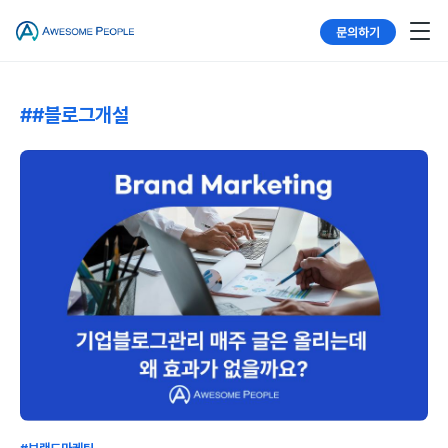
문의하기
##블로그개설