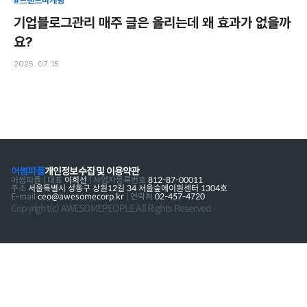
#브랜드마케팅
기업블로그관리 매주 글은 올리는데 왜 효과가 없을까
요?
2025. 07. 15
어썸피플
개인정보수집 및 이용약관
어썸피플 | 대표
이희선
| 사업자등록번호
812-87-00011
주소
서울특별시 성동구 상원12길 34 서울숲에이원센터 1304호
E-mail
ceo@awesomecorp.kr
| 연락처
02-457-4720
Copyright(c) AWESOMEPEOPLE All Rights Reserved.