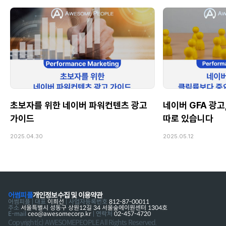
초보자를 위한 네이버 파워컨텐츠 광고
네이버 GFA 광고
가이드
따로 있습니다
2025.04.30
2025.05.12
어썸피플
개인정보수집 및 이용약관
어썸피플 | 대표
이희선
| 사업자등록번호
812-87-00011
주소
서울특별시 성동구 상원12길 34 서울숲에이원센터 1304호
E-mail
ceo@awesomecorp.kr
| 연락처
02-457-4720
Copyright(c) AWESOMEPEOPLE All Rights Reserved.