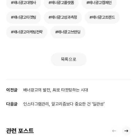
#배너광고대행사
#배너광고플랫폼
#배너광고캠페인
#배너광고타겟팅
#배너광고성과측정
#배너광고트렌드
#배너광고마케팅전략
#배너광고브랜딩
목록으로
이전글
배너광고의 발전, AI로 타겟팅하는 시대
다음글
인스타그램관리, 알고리즘보다 중요한 건 ‘일관성’
관련 포스트