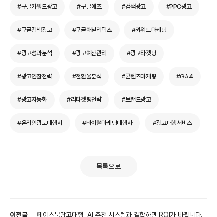
#구글키워드광고
#구글애즈
#검색광고
#PPC광고
#구글검색광고
#구글애널리틱스
#키워드마케팅
#광고성과분석
#광고예산관리
#광고타겟팅
#광고입찰전략
#전환율분석
#콘텐츠마케팅
#GA4
#광고자동화
#리타겟팅전략
#브랜드광고
#온라인광고대행사
#바이럴마케팅대행사
#광고대행서비스
목록으로
이전글
페이스북광고대행, AI 추천 시스템과 결합하면 ROI가 바뀝니다.