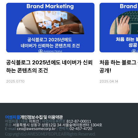
공식블로그 2025년에도 네이버가 신뢰
처음 하는 블로그 
하는 콘텐츠의 조건
공개!
2025.07.10
2025.04.14
어썸피플
개인정보수집 및 이용약관
어썸피플 | 대표
이희선
| 사업자등록번호
812-87-00011
주소
서울특별시 성동구 상원12길 34 서울숲에이원센터 1304호
E-mail
ceo@awesomecorp.kr
| 연락처
02-457-4720
Copyright(c) AWESOMEPEOPLE All Rights Reserved.