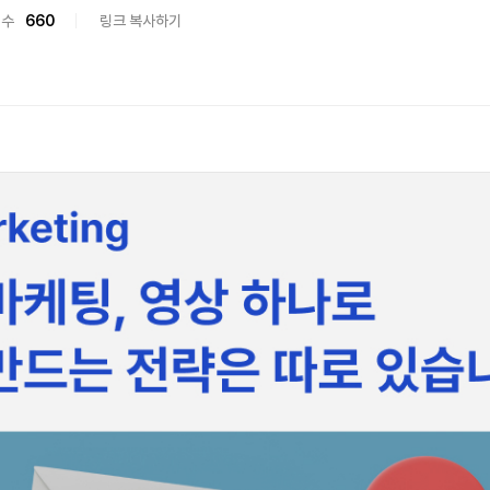
회수
660
링크 복사하기