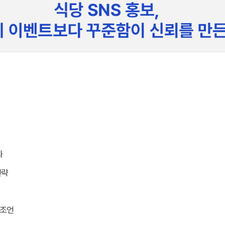
과
전략
 조언