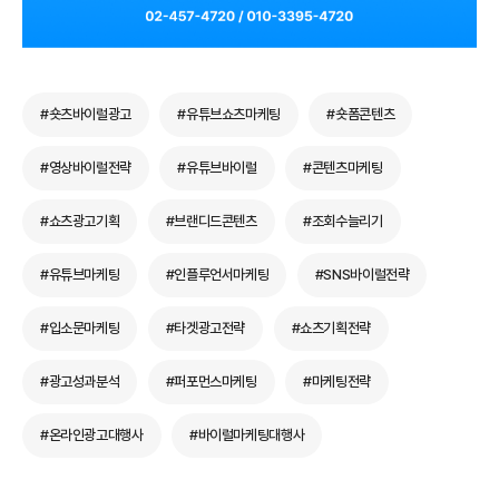
#숏츠바이럴광고
#유튜브쇼츠마케팅
#숏폼콘텐츠
#영상바이럴전략
#유튜브바이럴
#콘텐츠마케팅
#쇼츠광고기획
#브랜디드콘텐츠
#조회수늘리기
#유튜브마케팅
#인플루언서마케팅
#SNS바이럴전략
#입소문마케팅
#타겟광고전략
#쇼츠기획전략
#광고성과분석
#퍼포먼스마케팅
#마케팅전략
#온라인광고대행사
#바이럴마케팅대행사