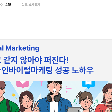
수
415
링크 복사하기