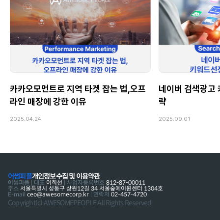
카카오모먼트로 지역 타겟 잡는 법,오프
네이버 검색광고 
라인 매장에 강한 이유
략
2025.04.24
2025.09.01
어썸피플
개인정보수집 및 이용약관
어썸피플 | 대표
이희선
| 사업자등록번호
812-87-00011
주소
서울특별시 성동구 상원12길 34 서울숲에이원센터 1304호
E-mail
ceo@awesomecorp.kr
| 연락처
02-457-4720
Copyright(c) AWESOMEPEOPLE All Rights Reserved.